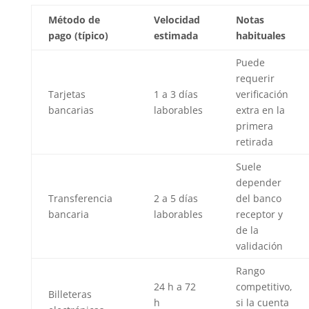
Método de
Velocidad
Notas
pago (típico)
estimada
habituales
Puede
requerir
Tarjetas
1 a 3 días
verificación
bancarias
laborables
extra en la
primera
retirada
Suele
depender
Transferencia
2 a 5 días
del banco
bancaria
laborables
receptor y
de la
validación
Rango
24 h a 72
competitivo,
Billeteras
h
si la cuenta