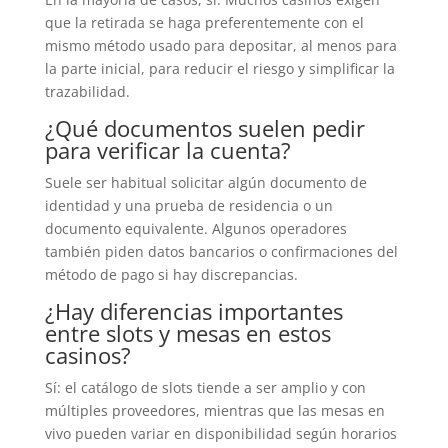
que la retirada se haga preferentemente con el
mismo método usado para depositar, al menos para
la parte inicial, para reducir el riesgo y simplificar la
trazabilidad.
¿Qué documentos suelen pedir
para verificar la cuenta?
Suele ser habitual solicitar algún documento de
identidad y una prueba de residencia o un
documento equivalente. Algunos operadores
también piden datos bancarios o confirmaciones del
método de pago si hay discrepancias.
¿Hay diferencias importantes
entre slots y mesas en estos
casinos?
Sí: el catálogo de slots tiende a ser amplio y con
múltiples proveedores, mientras que las mesas en
vivo pueden variar en disponibilidad según horarios