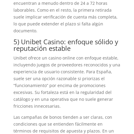
encuentran a menudo dentro de 24 a 72 horas
laborables. Como en el resto, la primera retirada
suele implicar verificación de cuenta más completa,
lo que puede extender el plazo si falta algún
documento.
5) Unibet Casino: enfoque sólido y
reputación estable
Unibet ofrece un casino online con enfoque estable,
incluyendo juegos de proveedores reconocidos y una
experiencia de usuario consistente. Para España,
suele ser una opción razonable si priorizas el
“funcionamiento” por encima de promociones
excesivas. Su fortaleza está en la regularidad del
catálogo y en una operativa que no suele generar
fricciones innecesarias.
Las campañas de bonos tienden a ser claras, con
condiciones que se entienden fácilmente en
términos de requisitos de apuesta y plazos. En un