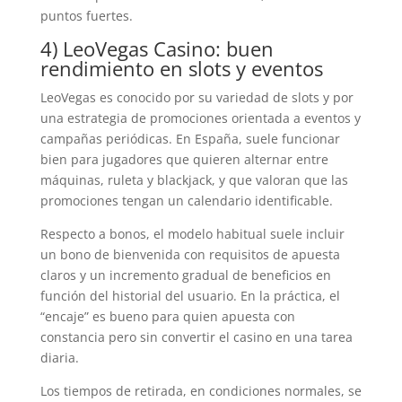
puntos fuertes.
4) LeoVegas Casino: buen
rendimiento en slots y eventos
LeoVegas es conocido por su variedad de slots y por
una estrategia de promociones orientada a eventos y
campañas periódicas. En España, suele funcionar
bien para jugadores que quieren alternar entre
máquinas, ruleta y blackjack, y que valoran que las
promociones tengan un calendario identificable.
Respecto a bonos, el modelo habitual suele incluir
un bono de bienvenida con requisitos de apuesta
claros y un incremento gradual de beneficios en
función del historial del usuario. En la práctica, el
“encaje” es bueno para quien apuesta con
constancia pero sin convertir el casino en una tarea
diaria.
Los tiempos de retirada, en condiciones normales, se