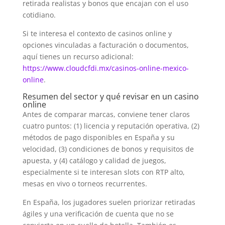
retirada realistas y bonos que encajan con el uso
cotidiano.
Si te interesa el contexto de casinos online y
opciones vinculadas a facturación o documentos,
aquí tienes un recurso adicional:
https://www.cloudcfdi.mx/casinos-online-mexico-
online
.
Resumen del sector y qué revisar en un casino
online
Antes de comparar marcas, conviene tener claros
cuatro puntos: (1) licencia y reputación operativa, (2)
métodos de pago disponibles en España y su
velocidad, (3) condiciones de bonos y requisitos de
apuesta, y (4) catálogo y calidad de juegos,
especialmente si te interesan slots con RTP alto,
mesas en vivo o torneos recurrentes.
En España, los jugadores suelen priorizar retiradas
ágiles y una verificación de cuenta que no se