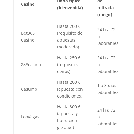
Bono típico
de
Casino
(bienvenida)
retirada
(rango)
Hasta 200 €
24 h a 72
Bet365
(requisito de
h
Casino
apuestas
laborables
moderado)
Hasta 250 €
24 h a 72
888casino
(requisitos
h
claros)
laborables
Hasta 200 €
1 a 3 días
Casumo
(apuesta con
laborables
condiciones)
Hasta 300 €
24 h a 72
(apuesta y
LeoVegas
h
liberación
laborables
gradual)