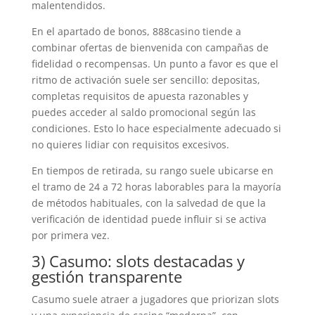
malentendidos.
En el apartado de bonos, 888casino tiende a
combinar ofertas de bienvenida con campañas de
fidelidad o recompensas. Un punto a favor es que el
ritmo de activación suele ser sencillo: depositas,
completas requisitos de apuesta razonables y
puedes acceder al saldo promocional según las
condiciones. Esto lo hace especialmente adecuado si
no quieres lidiar con requisitos excesivos.
En tiempos de retirada, su rango suele ubicarse en
el tramo de 24 a 72 horas laborables para la mayoría
de métodos habituales, con la salvedad de que la
verificación de identidad puede influir si se activa
por primera vez.
3) Casumo: slots destacadas y
gestión transparente
Casumo suele atraer a jugadores que priorizan slots