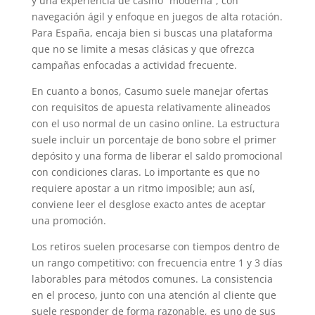
y una experiencia de casino “moderna”, con
navegación ágil y enfoque en juegos de alta rotación.
Para España, encaja bien si buscas una plataforma
que no se limite a mesas clásicas y que ofrezca
campañas enfocadas a actividad frecuente.
En cuanto a bonos, Casumo suele manejar ofertas
con requisitos de apuesta relativamente alineados
con el uso normal de un casino online. La estructura
suele incluir un porcentaje de bono sobre el primer
depósito y una forma de liberar el saldo promocional
con condiciones claras. Lo importante es que no
requiere apostar a un ritmo imposible; aun así,
conviene leer el desglose exacto antes de aceptar
una promoción.
Los retiros suelen procesarse con tiempos dentro de
un rango competitivo: con frecuencia entre 1 y 3 días
laborables para métodos comunes. La consistencia
en el proceso, junto con una atención al cliente que
suele responder de forma razonable, es uno de sus