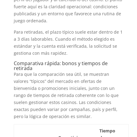
fuerte aquí es la claridad operacional: condiciones
publicadas y un entorno que favorece una rutina de
juego ordenada.
Para retiradas, el plazo típico suele estar dentro de 1
a 3 días laborables. Cuando el método elegido es
estándar y la cuenta está verificada, la solicitud se
gestiona con más rapidez.
Comparativa rápida: bonos y tiempos de
retirada
Para que la comparación sea útil, se muestran
valores “típicos” del mercado en ofertas de
bienvenida o promociones iniciales, junto con un
rango de tiempos de retirada coherente con lo que
suelen gestionar estos casinos. Las condiciones
exactas pueden variar por campañas, país y perfil,
pero la lógica de operación es similar.
Tiempo