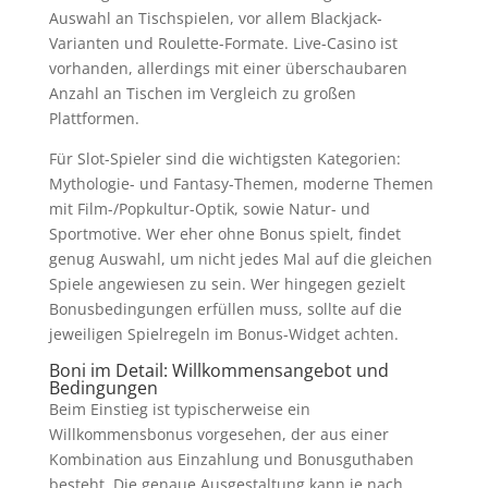
Auswahl an Tischspielen, vor allem Blackjack-
Varianten und Roulette-Formate. Live-Casino ist
vorhanden, allerdings mit einer überschaubaren
Anzahl an Tischen im Vergleich zu großen
Plattformen.
Für Slot-Spieler sind die wichtigsten Kategorien:
Mythologie- und Fantasy-Themen, moderne Themen
mit Film-/Popkultur-Optik, sowie Natur- und
Sportmotive. Wer eher ohne Bonus spielt, findet
genug Auswahl, um nicht jedes Mal auf die gleichen
Spiele angewiesen zu sein. Wer hingegen gezielt
Bonusbedingungen erfüllen muss, sollte auf die
jeweiligen Spielregeln im Bonus-Widget achten.
Boni im Detail: Willkommensangebot und
Bedingungen
Beim Einstieg ist typischerweise ein
Willkommensbonus vorgesehen, der aus einer
Kombination aus Einzahlung und Bonusguthaben
besteht. Die genaue Ausgestaltung kann je nach