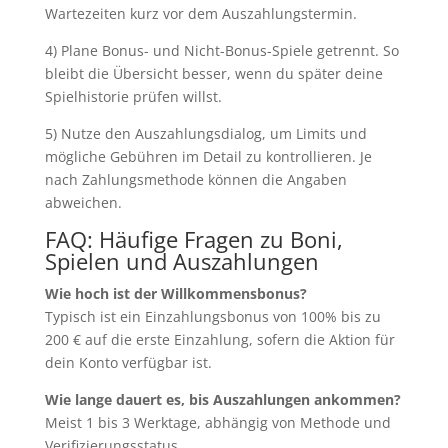
Wartezeiten kurz vor dem Auszahlungstermin.
4) Plane Bonus- und Nicht-Bonus-Spiele getrennt. So
bleibt die Übersicht besser, wenn du später deine
Spielhistorie prüfen willst.
5) Nutze den Auszahlungsdialog, um Limits und
mögliche Gebühren im Detail zu kontrollieren. Je
nach Zahlungsmethode können die Angaben
abweichen.
FAQ: Häufige Fragen zu Boni,
Spielen und Auszahlungen
Wie hoch ist der Willkommensbonus?
Typisch ist ein Einzahlungsbonus von 100% bis zu
200 € auf die erste Einzahlung, sofern die Aktion für
dein Konto verfügbar ist.
Wie lange dauert es, bis Auszahlungen ankommen?
Meist 1 bis 3 Werktage, abhängig von Methode und
Verifizierungsstatus.